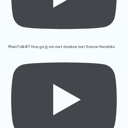
MainTalk#7 Hoe ga jij om met doekoe met Sanne Hendriks