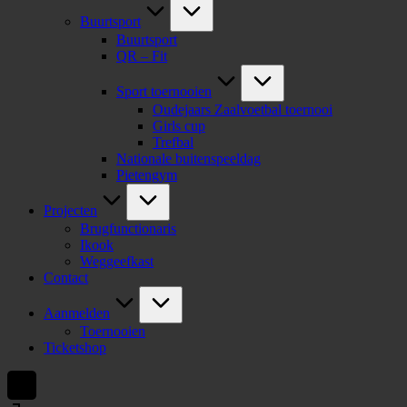
Buurtsport
Buurtsport
QR – Fit
Sport toernooien
Oudejaars Zaalvoetbal toernooi
Girls cup
Trefbal
Nationale buitenspeeldag
Pietengym
Projecten
Brugfunctionaris
Ikook
Weggeefkast
Contact
Aanmelden
Toernooien
Ticketshop