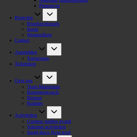
Nationale buitenspeeldag
Pietengym
Projecten
Brugfunctionaris
Ikook
Weggeefkast
Contact
Aanmelden
Toernooien
Ticketshop
Over ons
Team Mainframe
Buurtsportcoach
Bestuur
Ruimtes
Activiteiten
Goirlese spellen avond
Vakantie activiteiten
Jeugd disco Next level