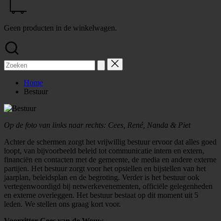
Geen producten in de winkelwagen.
Zoek
naar:
Home
Bestuur
Op de foto van links naar rechts: Cees, René, Nanda & Piet
Achter de schermen zorgt het vrijwillig bestuur ervoor dat alles goed
loopt, van bijvoorbeeld beleid tot communicatie intern en extern,
financiën en contacten met de gemeente, de media en andere externe
partijen. Het bestuur zorgt voor het opstellen en bijstellen van het
jaarplan, beleidsplan en de begroting. Verder is het bestuur ook
vertegenwoordigd bij netwerkevenementen, officiële gelegenheden
en externe overleggen. Het bestuur bestaat op dit moment uit 5
leden. We stellen ons graag kort voor.
Voorzitter Cees van de Wouw