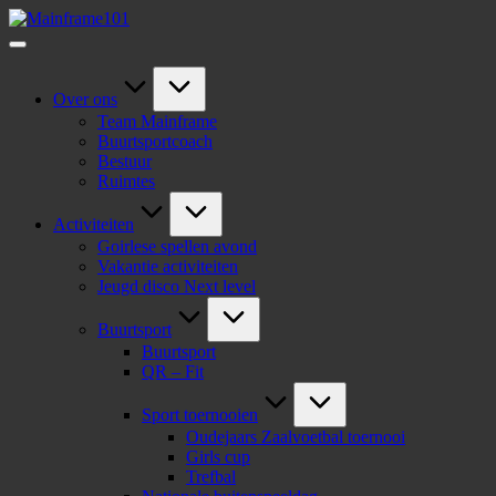
Ga
Mainframe101
naar
jongerencentrum
de
inhoud
Over ons
Team Mainframe
Buurtsportcoach
Bestuur
Ruimtes
Activiteiten
Goirlese spellen avond
Vakantie activiteiten
Jeugd disco Next level
Buurtsport
Buurtsport
QR – Fit
Sport toernooien
Oudejaars Zaalvoetbal toernooi
Girls cup
Trefbal