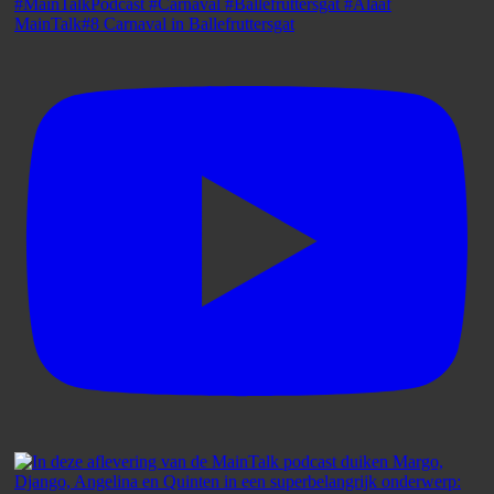
MainTalk#8 Carnaval in Ballefruttersgat