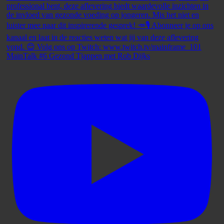
MainTalk #6 Gezond Tjappen met Rob Dijks