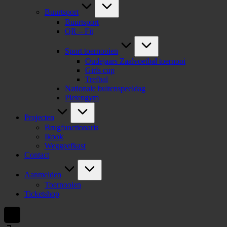
Buurtsport
Buurtsport
QR – Fit
Sport toernooien
Oudejaars Zaalvoetbal toernooi
Girls cup
Trefbal
Nationale buitenspeeldag
Pietengym
Projecten
Brugfunctionaris
Ikook
Weggeefkast
Contact
Aanmelden
Toernooien
Ticketshop