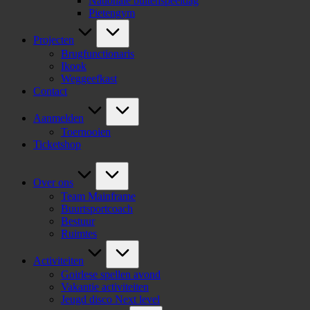
Nationale buitenspeeldag
Pietengym
Projecten
Brugfunctionaris
Ikook
Weggeefkast
Contact
Aanmelden
Toernooien
Ticketshop
Over ons
Team Mainframe
Buurtsportcoach
Bestuur
Ruimtes
Activiteiten
Goirlese spellen avond
Vakantie activiteiten
Jeugd disco Next level