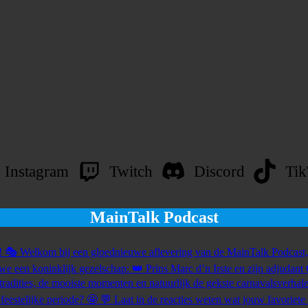
Instagram
Twitch
Discord
Ti
MainTalk Podcast