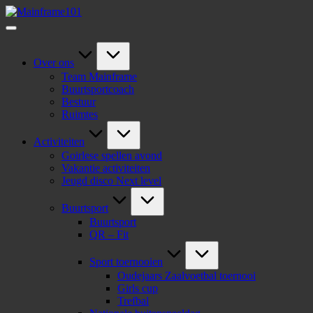
Ga
Mainframe101
naar
jongerencentrum
de
inhoud
Over ons
Team Mainframe
Buurtsportcoach
Bestuur
Ruimtes
Activiteiten
Goirlese spellen avond
Vakantie activiteiten
Jeugd disco Next level
Buurtsport
Buurtsport
QR – Fit
Sport toernooien
Oudejaars Zaalvoetbal toernooi
Girls cup
Trefbal