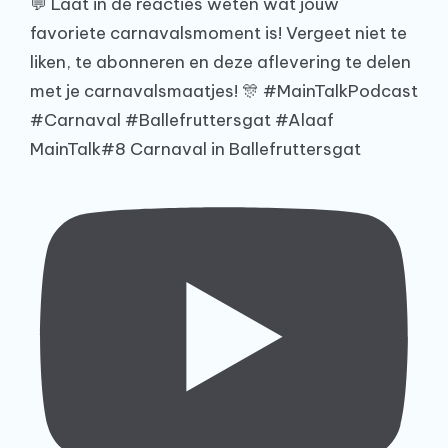
MainTalk#8 Carnaval in Ballefruttersgat