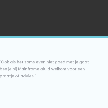
"Ook als het soms even niet goed met je gaat
ben je bij Mainframe altijd welkom voor een
praatje of advies."