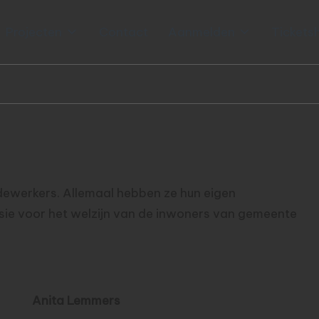
Projecten
Contact
Aanmelden
Tickets
dewerkers. Allemaal hebben ze hun eigen
ssie voor het welzijn van de inwoners van gemeente
Anita Lemmers