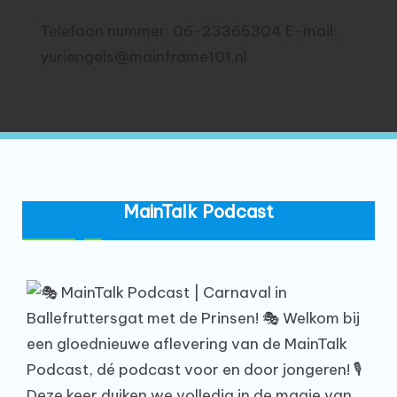
Telefoon nummer: 06-23365304 E-mail:
yuriengels@mainframe101.nl
MainTalk Podcast