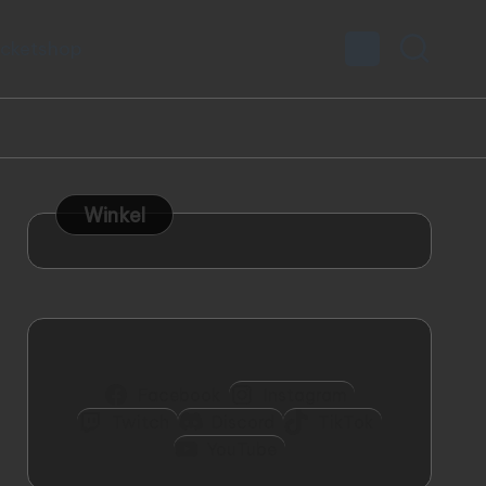
icketshop
Winkel
Facebook
Instagram
Twitch
Discord
TikTok
YouTube