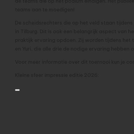
de teams die op het podium eindigen. Het publie
1
teams aan te moedigen!
De scheidsrechters die op het veld staan tijde
in Tilburg. Dit is ook een belangrijk aspect van 
praktijk ervaring opdoen. Zij worden tijdens h
en Yuri, die alle drie de nodige ervaring hebben 
Voor meer informatie over dit toernooi kun je 
Kleine sfeer impressie editie 2026: