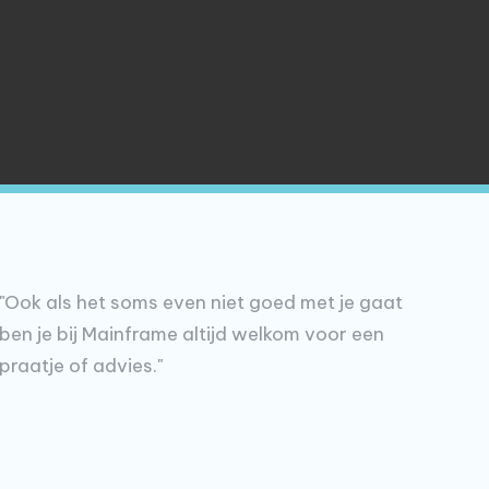
"Ook als het soms even niet goed met je gaat
ben je bij Mainframe altijd welkom voor een
praatje of advies."