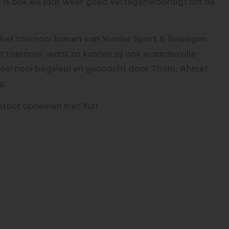
k is ook elk jaar weer goed vertegenwoordigt om de
ns het toernooi komen van Yonder Sport & Bewegen
het toernooi, want zo kunnen zij ook waardevolle
et toernooi begeleid en gecoacht door Thom, Ahmet
op
contact opnemen met
Yuri