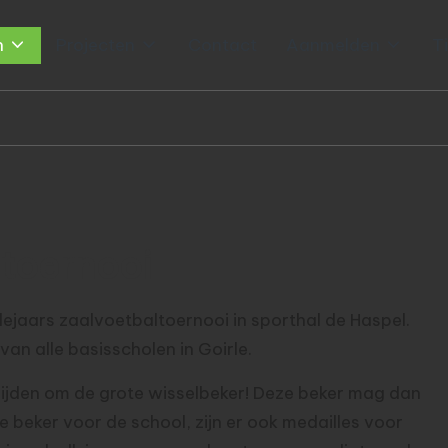
n
Projecten
Contact
Aanmelden
T
ltoernooi
dejaars zaalvoetbaltoernooi in sporthal de Haspel.
van alle basisscholen in Goirle.
trijden om de grote wisselbeker! Deze beker mag dan
 beker voor de school, zijn er ook medailles voor