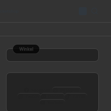
icketshop
Winkel
Facebook
Instagram
Twitch
Discord
TikTok
YouTube