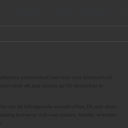
n
Projecten
Contact
Aanmelden
T
oudejaars zaalvoetbal toernooi voor basisschool
ernooi vindt elk jaar plaats op 30 december in
olen om de felbegeerde wisseltroffee. Elk jaar doen
lukkig komen er ook veel ouders, familie, vrienden
!