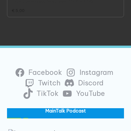
Ticket tienerdisco Next Level 13-03-2026
€
5,00
Facebook
Instagram
Twitch
Discord
TikTok
YouTube
MainTalk Podcast