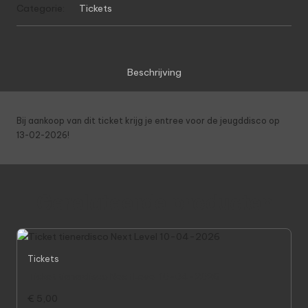
Categorie:
Tickets
02-
2026
aantal
Beschrijving
Bij aankoop van dit ticket krijg je entree voor de jeugddisco op
13-02-2026!
Gerelateerde producten
Tickets
Ticket tienerdisco Next Level 10-04-2026
€
5,00