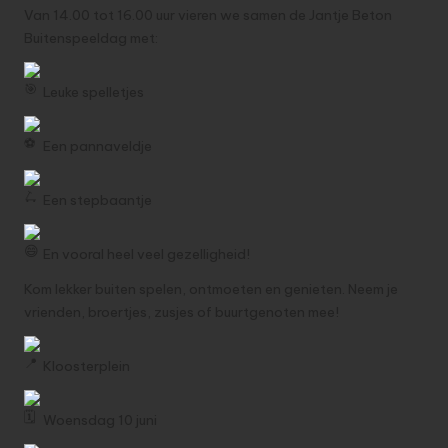
Van 14.00 tot 16.00 uur vieren we samen de Jantje Beton
Buitenspeeldag met:
Leuke spelletjes
Een pannaveldje
Een stepbaantje
En vooral heel veel gezelligheid!
Kom lekker buiten spelen, ontmoeten en genieten. Neem je
vrienden, broertjes, zusjes of buurtgenoten mee!
Kloosterplein
Woensdag 10 juni