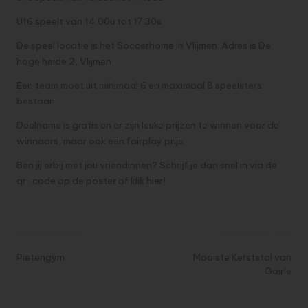
U16 speelt van 14.00u tot 17.30u
De speel locatie is het Soccerhome in Vlijmen. Adres is De
hoge heide 2, Vlijmen
Een team moet uit minimaal 6 en maximaal 8 speelsters
bestaan
Deelname is gratis en er zijn leuke prijzen te winnen voor de
winnaars, maar ook een fairplay prijs.
Ben jij erbij met jou vriendinnen? Schrijf je dan snel in via de
qr-code op de poster of
klik hier
!
Bericht
Vorige bericht
Volgend Bericht
navigatie
Pietengym
Mooiste Kerststal van
Goirle